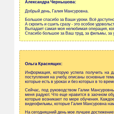
Александра Чернышова:
Добрый день, Галия Мансуровна.
Большое спасибо за Ваши уроки. Всё доступно
А скроить и сшить сразу - это особое удовольс
Выпадает самая моя нелюбимая операция, когда
Спасибо большое за Ваш труд, за фильмы, за 
Ольга Краснящих:
И
нформация, которую успела получить на 
поступления на учебу, описаны основные темы
которые есть в уроках и без которых в то вре
С
ейчас, под руководством Галии Мансуровн
меня радуют.
Что еще нравится в заочном об
которые возникают по мере обучения. Каждое
видеофильмы, которые Галия Мансуровна нам
На сегодняшний день мое лучшее достижение 