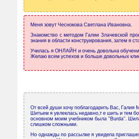
Меня зовут Чеснокова Светлана Ивановна.
Знакомство с методом Галии Злачевской про
знания в области конструирования, затем я ста
Училась я ОНЛАЙН и очень довольна обучением
Желаю всем успехов и больше довольных кли
От всей души хочу поблагодарить Вас, Галия 
Шитьем я увлеклась недавно,т е шить и тем б
основном моим учебником была "Burda". Шила 
слишком сложными.
Но однажды по рассылке я увидела приглашени