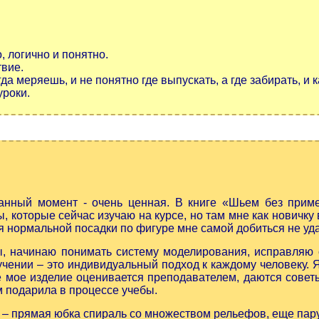
, логично и понятно.
твие.
 меряешь, и не понятно где выпускать, а где забирать, и к
уроки.
данный момент - очень ценная.
В книге «Шьем без приме
, которые сейчас изучаю на курсе, но там мне как новичку
мя нормальной посадки по фигуре мне самой добиться не уд
ы, начинаю понимать систему моделирования, исправляю 
учении – это индивидуальный подход к каждому человеку. 
 мое изделие оценивается преподавателем, даются советы
 подарила в процессе учебы.
– прямая юбка спираль со множеством рельефов, еще пар