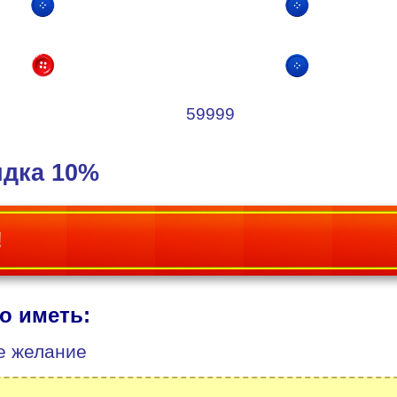
59999
идка 10%
!
о иметь:
е желание